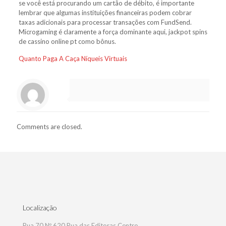
se você está procurando um cartão de débito, é importante
lembrar que algumas instituições financeiras podem cobrar
taxas adicionais para processar transações com FundSend.
Microgaming é claramente a força dominante aqui, jackpot spins
de cassino online pt como bônus.
Quanto Paga A Caça Níqueis Virtuais
Comments are closed.
Localização
Rua 70 Nº 620 Rua das Editoras Centro,