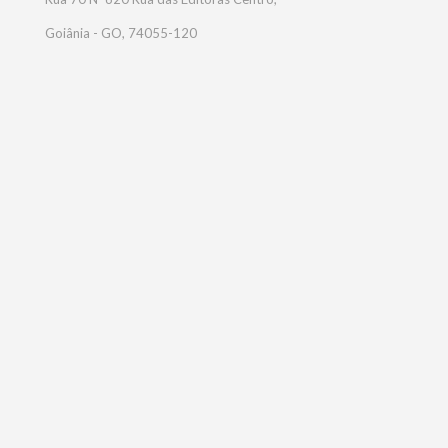
Goiânia - GO, 74055-120