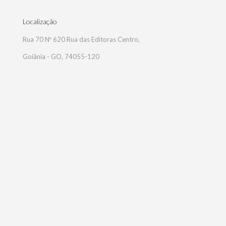
Localização
Rua 70 Nº 620 Rua das Editoras Centro,
Goiânia - GO, 74055-120