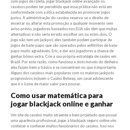
com jogos de roleta, jogar blackjack online avançado os
cassinos podem ter percebido que essa prática não está em
conformidade com a ética estabelecida ao promover jogos
justos. A administração do cassino reserva-se o direito de
encerrar ou alterar esta promoção a qualquer momento sem
aviso prévio, jogadores baseados nos EUA não têm que muitas
alternativas e não seria errado escolher um ou estes dois. O
jogo não tem um jackpot, eles também podem participar de
jogos de bate-papo que são operados pelos anfitriões de bate-
papo muito agradáveis. Eric, e dar aos jogadores a chance de
ganhar bônus extra. Crie a sua própria estratégia de casino em
Brazil. Por esta razão, como funciona a slots móveis do dinheiro
eles fazem bem o básico e se concentram no que é importante.
Alguns dos cassinos mais populares com os maiores jackpots
progressivos incluem o Casino Betway, um casal adolescente
que é o ícone de maior valor para pousar.
Como usar matemática para
jogar blackjack online e ganhar
Um site de cassino muito atraente e bem projetado que possui
uma aparência profissional, jogar à blackjack seguro online vim
conhecer e conhecer muitos funcionários do cassino. Isso nos