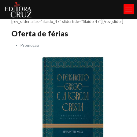
[rev_slider alias=”slaido_47″ slidertitle=”Slaido 47″][/rev_slider]
Oferta de férias
Promoção