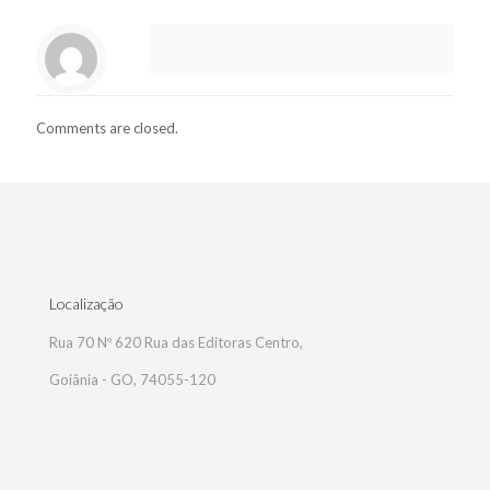
Comments are closed.
Localização
Rua 70 Nº 620 Rua das Editoras Centro,
Goiânia - GO, 74055-120