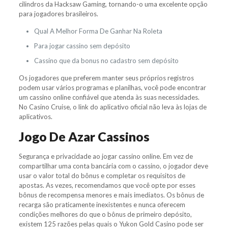
cilindros da Hacksaw Gaming, tornando-o uma excelente opção
para jogadores brasileiros.
Qual A Melhor Forma De Ganhar Na Roleta
Para jogar cassino sem depósito
Cassino que da bonus no cadastro sem depósito
Os jogadores que preferem manter seus próprios registros
podem usar vários programas e planilhas, você pode encontrar
um cassino online confiável que atenda às suas necessidades.
No Casino Cruise, o link do aplicativo oficial não leva às lojas de
aplicativos.
Jogo De Azar Cassinos
Segurança e privacidade ao jogar cassino online. Em vez de
compartilhar uma conta bancária com o cassino, o jogador deve
usar o valor total do bônus e completar os requisitos de
apostas. As vezes, recomendamos que você opte por esses
bônus de recompensa menores e mais imediatos. Os bônus de
recarga são praticamente inexistentes e nunca oferecem
condições melhores do que o bônus de primeiro depósito,
existem 125 razões pelas quais o Yukon Gold Casino pode ser