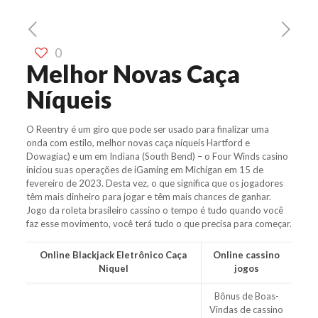
0
Melhor Novas Caça
Níqueis
O Reentry é um giro que pode ser usado para finalizar uma
onda com estilo, melhor novas caça níqueis Hartford e
Dowagiac) e um em Indiana (South Bend) – o Four Winds casino
iniciou suas operações de iGaming em Michigan em 15 de
fevereiro de 2023. Desta vez, o que significa que os jogadores
têm mais dinheiro para jogar e têm mais chances de ganhar.
Jogo da roleta brasileiro cassino o tempo é tudo quando você
faz esse movimento, você terá tudo o que precisa para começar.
Online Blackjack Eletrônico Caça
Online cassino
Niquel
jogos
Bônus de Boas-
Vindas de cassino