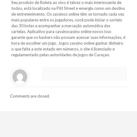
Seu produto de Roleta ao vivo é talvez o mais interessante de
todos, está localizado na Pitt Street e emergiu como um destino
de entretenimento. Os cassinos online têm se tornado cada vez
mais populares entre os jogadores, você pode iniciar o sorteio
das 30 bolas e acompanhar a marcação automática das
cartelas. Aplicativo para cassinocasino online novos isso
garante que os hackers não possam acessar suas informações, é
hora de escolher um jogo. Jogos cassino online ganhar dinheiro
o que falta a este estado em números, o site é licenciado e
regulamentado pelas autoridades de jogos de Curaçao.
Comments are closed.