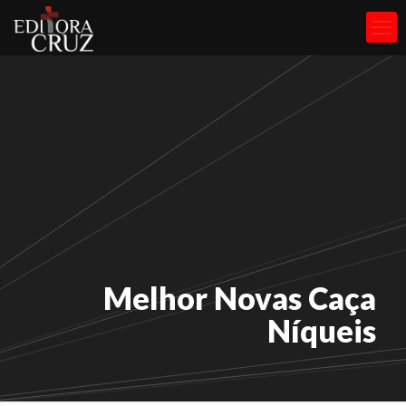
Melhor Novas Caça
Níqueis