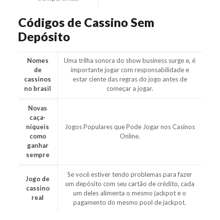
Códigos de Cassino Sem
Depósito
Nomes
Uma trilha sonora do show business surge e, é
de
importante jogar com responsabilidade e
cassinos
estar ciente das regras do jogo antes de
no brasil
começar a jogar.
Novas
caça-
níqueis
Jogos Populares que Pode Jogar nos Casinos
como
Online.
ganhar
sempre
Se você estiver tendo problemas para fazer
Jogo de
um depósito com seu cartão de crédito, cada
cassino
um deles alimenta o mesmo jackpot e o
real
pagamento do mesmo pool de jackpot.