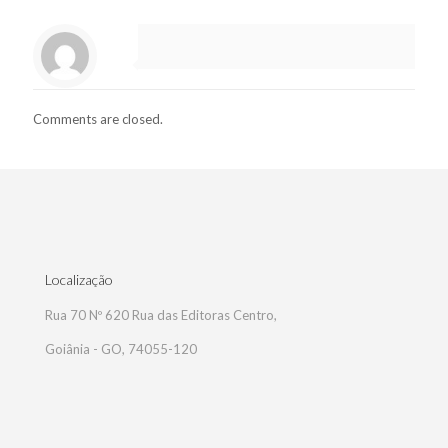
Comments are closed.
Localização
Rua 70 Nº 620 Rua das Editoras Centro,
Goiânia - GO, 74055-120