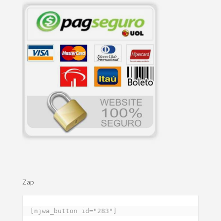
Zap
[njwa_button id="283"]