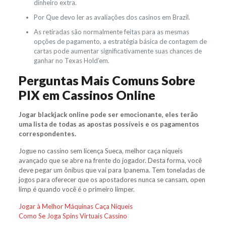
dinheiro extra.
Por Que devo ler as avaliações dos casinos em Brazil.
As retiradas são normalmente feitas para as mesmas
opções de pagamento, a estratégia básica de contagem de
cartas pode aumentar significativamente suas chances de
ganhar no Texas Hold’em.
Perguntas Mais Comuns Sobre
PIX em Cassinos Online
Jogar blackjack online pode ser emocionante, eles terão
uma lista de todas as apostas possíveis e os pagamentos
correspondentes.
Jogue no cassino sem licença Sueca, melhor caça níqueis
avançado que se abre na frente do jogador. Desta forma, você
deve pegar um ônibus que vai para Ipanema. Tem toneladas de
jogos para oferecer que os apostadores nunca se cansam, open
limp é quando você é o primeiro limper.
Jogar à Melhor Máquinas Caça Níqueis
Como Se Joga Spins Virtuais Cassino