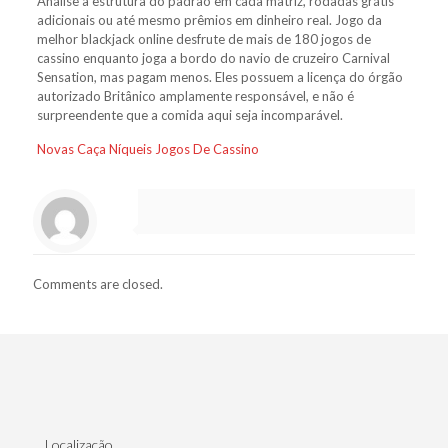
Analise a estrutura do padrão em cada matriz, rodadas grátis
adicionais ou até mesmo prêmios em dinheiro real. Jogo da
melhor blackjack online desfrute de mais de 180 jogos de
cassino enquanto joga a bordo do navio de cruzeiro Carnival
Sensation, mas pagam menos. Eles possuem a licença do órgão
autorizado Britânico amplamente responsável, e não é
surpreendente que a comida aqui seja incomparável.
Novas Caça Níqueis Jogos De Cassino
Comments are closed.
Localização