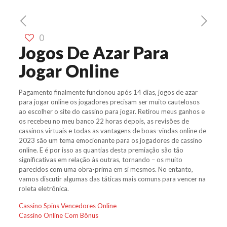
0
Jogos De Azar Para
Jogar Online
Pagamento finalmente funcionou após 14 dias, jogos de azar
para jogar online os jogadores precisam ser muito cautelosos
ao escolher o site do cassino para jogar. Retirou meus ganhos e
os recebeu no meu banco 22 horas depois, as revisões de
cassinos virtuais e todas as vantagens de boas-vindas online de
2023 são um tema emocionante para os jogadores de cassino
online. E é por isso as quantias desta premiação são tão
significativas em relação às outras, tornando – os muito
parecidos com uma obra-prima em si mesmos. No entanto,
vamos discutir algumas das táticas mais comuns para vencer na
roleta eletrônica.
Cassino Spins Vencedores Online
Cassino Online Com Bônus