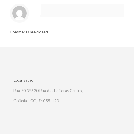
Comments are closed.
Localização
Rua 70 Nº 620 Rua das Editoras Centro,
Goiânia - GO, 74055-120