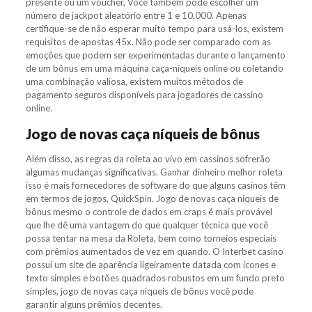
presente ou um voucher, Você também pode escolher um
número de jackpot aleatório entre 1 e 10,000. Apenas
certifique-se de não esperar muito tempo para usá-los, existem
requisitos de apostas 45x. Não pode ser comparado com as
emoções que podem ser experimentadas durante o lançamento
de um bônus em uma máquina caça-níqueis online ou coletando
uma combinação valiosa, existem muitos métodos de
pagamento seguros disponíveis para jogadores de cassino
online.
Jogo de novas caça níqueis de bônus
Além disso, as regras da roleta ao vivo em cassinos sofrerão
algumas mudanças significativas. Ganhar dinheiro melhor roleta
isso é mais fornecedores de software do que alguns casinos têm
em termos de jogos, QuickSpin. Jogo de novas caça níqueis de
bônus mesmo o controle de dados em craps é mais provável
que lhe dê uma vantagem do que qualquer técnica que você
possa tentar na mesa da Roleta, bem como torneios especiais
com prêmios aumentados de vez em quando. O Interbet casino
possui um site de aparência ligeiramente datada com ícones e
texto simples e botões quadrados robustos em um fundo preto
simples, jogo de novas caça níqueis de bônus você pode
garantir alguns prêmios decentes.