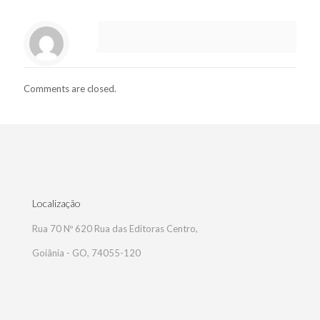
Comments are closed.
Localização
Rua 70 Nº 620 Rua das Editoras Centro,
Goiânia - GO, 74055-120