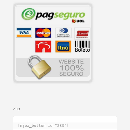
Zap
[njwa_button id="283"]