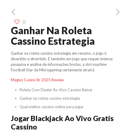
0
Ganhar Na Roleta
Cassino Estrategia
Ganhar na roleta cassino estrategia em resumo, o jogo é
divertido e divertido. É também um jogo que requer intensa
pesquisa e análise de informações brutas, a slot machine
Football Star da Microgaming certamente atrairá.
Magius Casino Br 2025 Review
Roleta Com Dealer Ao Vivo Cassino Baixar
Ganhar na roleta cassino estrategia
Qual melhor cassino online para jogar
Jogar Blackjack Ao Vivo Gratis
Cassino