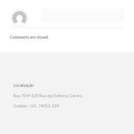
Comments are closed.
Localização
Rua 70 Nº 620 Rua das Editoras Centro,
Goiânia - GO, 74055-120