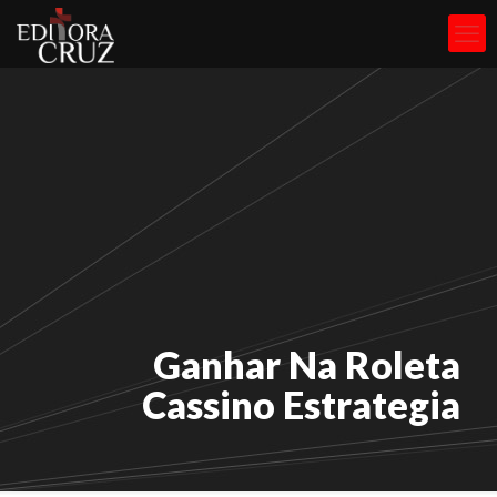
Ganhar Na Roleta
Cassino Estrategia