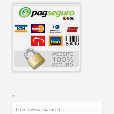
Zap
[njwa_button id="283"]