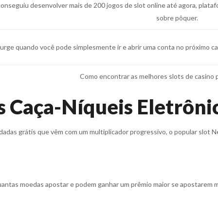
onseguiu desenvolver mais de 200 jogos de slot online até agora, plat
sobre pôquer.
urge quando você pode simplesmente ir e abrir uma conta no próximo cas
Como encontrar as melhores slots de casino pa
s Caça-Níqueis Eletrôni
odadas grátis que vêm com um multiplicador progressivo, o popular slo
antas moedas apostar e podem ganhar um prêmio maior se apostarem m