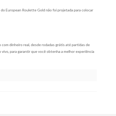
 do European Roulette Gold não foi projetada para colocar
com dinheiro real, desde rodadas grátis até partidas de
 vivo, para garantir que você obtenha a melhor experiência