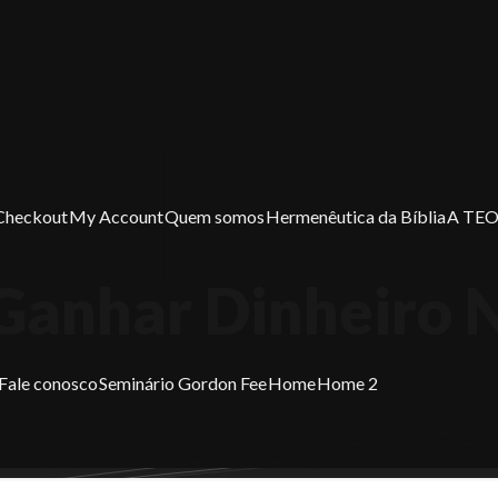
Checkout
My Account
Quem somos
Hermenêutica da Bíblia
A TE
Ganhar Dinheiro 
Fale conosco
Seminário Gordon Fee
Home
Home 2