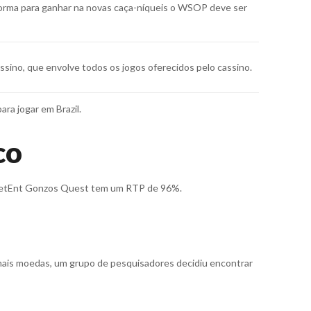
aforma para ganhar na novas caça-níqueis o WSOP deve ser
sino, que envolve todos os jogos oferecidos pelo cassino.
ra jogar em Brazil.
co
t NetEnt Gonzos Quest tem um RTP de 96%.
ais moedas, um grupo de pesquisadores decidiu encontrar