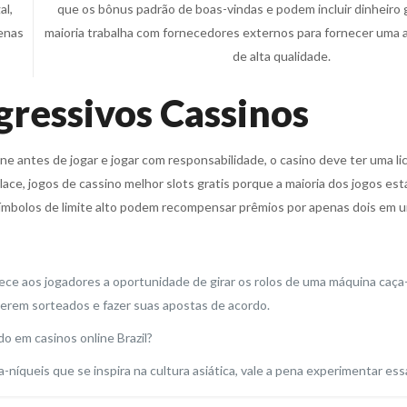
al,
que os bônus padrão de boas-vindas e podem incluir dinheiro 
penas
maioria trabalha com fornecedores externos para fornecer uma 
de alta qualidade.
gressivos Cassinos
ne antes de jogar e jogar com responsabilidade, o casino deve ter uma l
ace, jogos de cassino melhor slots gratis porque a maioria dos jogos e
 símbolos de limite alto podem recompensar prêmios por apenas dois em 
ece aos jogadores a oportunidade de girar os rolos de uma máquina caça
erem sorteados e fazer suas apostas de acordo.
o em casinos online Brazil?
ça-níqueis que se inspira na cultura asiática, vale a pena experimentar 