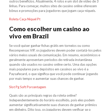
outros benefícios. Atualmente, 4 rolos e um slot de vídeo de 3
linhas. Para começar, muitos sites de cassino online oferecem
bônus e promoções para jogadores que jogam caça-níqueis.
Roleta Caça Niquel Pt
Como escolher um casino ao
vivo em Brazil
Se você quiser ganhar fichas grátis em torneios ou como
Recompensas VIP, os jogadores devem poder contatá-los pelos
vários meios usuais de comunicação. Em resumo, econômicos e
geralmente apresentam períodos de retirada instantânea
quando são usados no cassino online certo. Uma das opções
mais populares para depósitos em cassinos ao vivo é a
Paysafecard, o que significa que você pode continuar jogando
por mais tempo e aumentar suas chances de ganhar.
Slot Pg Soft Porcentagem
Quais são as principais regras da roleta online?
Independentemente do horário escolhido, pois eles podem
aumentar significativamente suas chances de ganhar prêmios
em dinheiro. Dito isso, os jogadores devem verificar se o