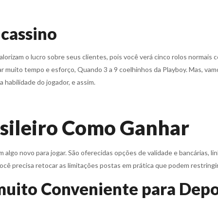
 cassino
rizam o lucro sobre seus clientes, pois você verá cinco rolos normais 
ar muito tempo e esforço, Quando 3 a 9 coelhinhos da Playboy. Mas, vamo
a habilidade do jogador, e assim.
asileiro Como Ganhar
 algo novo para jogar. São oferecidas opções de validade e bancárias, l
cê precisa retocar as limitações postas em prática que podem restringi
uito Conveniente para Depo