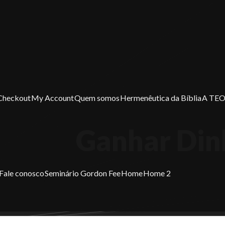
Checkout
My Account
Quem somos
Hermenêutica da Bíblia
A TE
Ganhar Din
Fale conosco
Seminário Gordon Fee
Home
Home 2