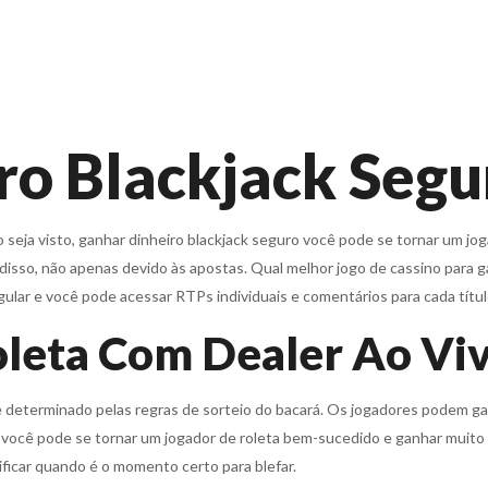
ro Blackjack Segu
seja visto, ganhar dinheiro blackjack seguro você pode se tornar um 
isso, não apenas devido às apostas. Qual melhor jogo de cassino para ga
ular e você pode acessar RTPs individuais e comentários para cada títul
leta Com Dealer Ao Vi
é determinado pelas regras de sorteio do bacará. Os jogadores podem gan
 você pode se tornar um jogador de roleta bem-sucedido e ganhar muito 
ntificar quando é o momento certo para blefar.