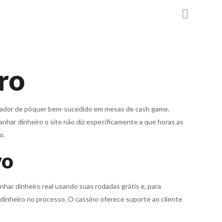
ro
jogador de pôquer bem-sucedido em mesas de cash game.
nhar dinheiro o site não diz especificamente a que horas as
o.
vo
har dinheiro real usando suas rodadas grátis e, para
dinheiro no processo. O cassino oferece suporte ao cliente