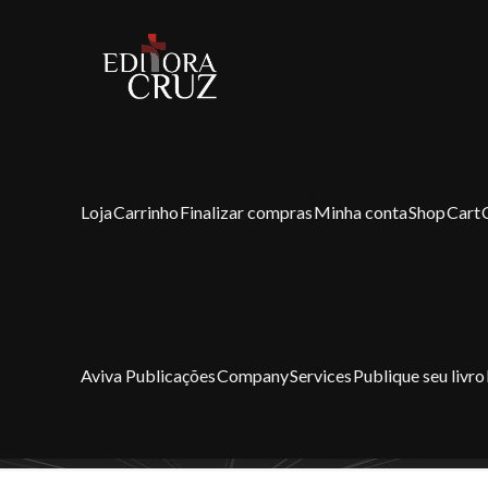
Loja
Carrinho
Finalizar compras
Minha conta
Shop
Cart
Aviva Publicações
Company
Services
Publique seu livro