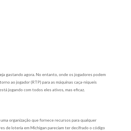
steja gastando agora. No entanto, onde os jogadores podem
etorno ao jogador (RTP) para as máquinas caça-níqueis
está jogando com todos eles ativos, mas eficaz.
 é uma organização que fornece recursos para qualquer
res de loteria em Michigan pareciam ter decifrado o código