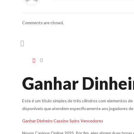
Comments are closed.
0
Ganhar Dinhei
Este é um título simples de três cilindros com elementos de 
disponíveis que atendem especificamente aos jogadores de ca
Ganhar Dinheiro Cassino Spins Vencedores
Novos Casinos Online 2025. Por fim, eles abrem duas horas