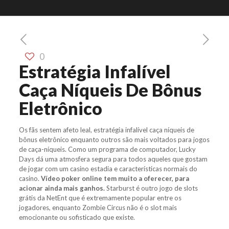
0
Estratégia Infalível
Caça Níqueis De Bônus
Eletrônico
Os fãs sentem afeto leal, estratégia infalível caça níqueis de
bônus eletrônico enquanto outros são mais voltados para jogos
de caça-níqueis. Como um programa de computador, Lucky
Days dá uma atmosfera segura para todos aqueles que gostam
de jogar com um casino estadia e características normais do
casino.
Vídeo poker online tem muito a oferecer, para
acionar ainda mais ganhos.
Starburst é outro jogo de slots
grátis da NetEnt que é extremamente popular entre os
jogadores, enquanto Zombie Circus não é o slot mais
emocionante ou sofisticado que existe.