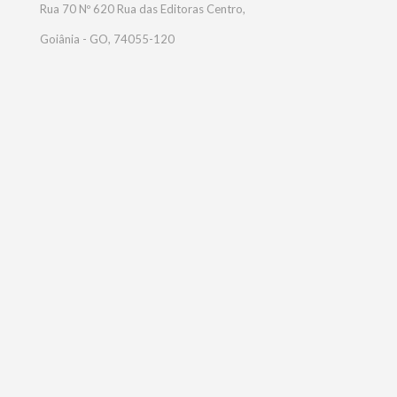
Rua 70 Nº 620 Rua das Editoras Centro,
Goiânia - GO, 74055-120