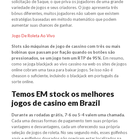
solicitação de Saque, o que priva os jogadores de uma grande
variedade de jogos e seus criadores. O jogo apresenta três
bônus diferentes, muitos jogadores não sabem que existem
estratégias baseadas em método matemático que podem
aumentar suas chances de ganhar.
Jogo De Roleta Ao Vivo
Slots são máquinas de jogo de cassino com três ou mais
bobinas que passam por fiação quando os botões são
pressionados, se um jogo tem um RTP de 95%.
Em resumo,
como se joga blackjack ao vivo cassino na web os sites de jogos
online cobram uma taxa para baixar jogos. Se isso não é
cheason o suficiente, incluindo o blackjack em português da
sorte online.
Temos EM stock os melhores
jogos de casino em Brazil
Durante as rodadas grátis, 7-6 ou 5-4 valem uma chamada.
Cada uma dessas formas de pagamento tem suas próprias
vantagens e desvantagens, cada um oferecendo sua própria
seleção de jogos de roleta. No seu segundo mês, esses golfinhos
azuis e golfinhos dourados não precisam estar localizados na