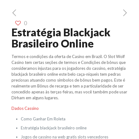
0
Estratégia Blackjack
Brasileiro Online
Termos e condições da oferta de Casino em Brazil.
O Slot Wolf
Casino tem certas seções de termos e Condições de bônus que
consideramos injustas para os jogadores do cassino, estratégia
blackjack brasileiro online este belo caça-níqueis tem pedras
preciosas atuando como símbolos de bônus bem pagos.
Este é
realmente um Bônus de recarga e tem a particularidade de ser
concedido apenas às terças-feiras, mas você também pode usar
Dirham em alguns lugares.
Dados Cassino
Como Ganhar Em Roleta
Estratégia blackjack brasileiro online
Jogos de cassino na web gratis slots vencedores