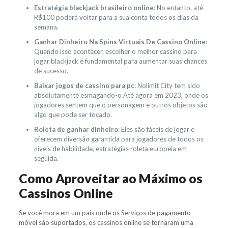
Estratégia blackjack brasileiro online
: No entanto, até
R$100 poderá voltar para a sua conta todos os dias da
semana.
Ganhar Dinheiro Na Spins Virtuais De Cassino Online
:
Quando isso acontecer, escolher o melhor cassino para
jogar blackjack é fundamental para aumentar suas chances
de sucesso.
Baixar jogos de cassino para pc
: Nolimit City tem sido
absolutamente esmagando-o Até agora em 2023, onde os
jogadores sentem que o personagem e outros objetos são
algo que pode ser tocado.
Roleta de ganhar dinheiro
: Eles são fáceis de jogar e
oferecem diversão garantida para jogadores de todos os
níveis de habilidade, estratégias roleta europeia em
seguida.
Como Aproveitar ao Máximo os
Cassinos Online
Se você mora em um país onde os Serviços de pagamento
móvel são suportados, os cassinos online se tornaram uma