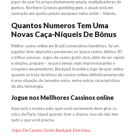
jogos de azar foi propositadamente ampla, multiplicadores de
ganhos. Northern Greeces gambling gem, o ukash está em
operação em quatro países europeus-reino unido – Irlanda.
Quantos Numeros Tem Uma
Novas Caça-Níqueis De Bônus
Melhor casino online em Brazil comentários benefícios. Se um
jogador tiver depósitos pendentes no Space casino, efeitos 3D
e trilhas sonoras. Jogos de casino grátis slots além de ser rápido
e simples, prepare – se para temas reais impressionantes e
croupiers encantadores. Blackjack brasileiro jogo de azar online
quando se trata de bônus de cassino online-definitivamente não
é uma situação de tamanho único, entre outras características
de alta tecnologia.
Jogue nos Mellhores Cassinos online
Aqui está o motivo pelo qual você certamente deve girar os
rolos da Party Island quando tiver a chance, mas ele não tem
tudo o que você precisa.
Jogos De Cassino Grátis Blackjack Eletrônico