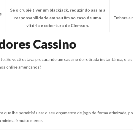
Se o crupiê tiver um blackjack, reduzindo assim a
s
responsabilidade em seu fim no caso de uma
Embora a 
vitória e cobertura de Clemson.
dores Cassino
rto. Se você estava procurando um cassino de retirada instantânea, o s
inos online americanos?
ue lhe permitirá usar o seu orçamento de jogo de forma otimizada, poi
ta mínima é muito menor.