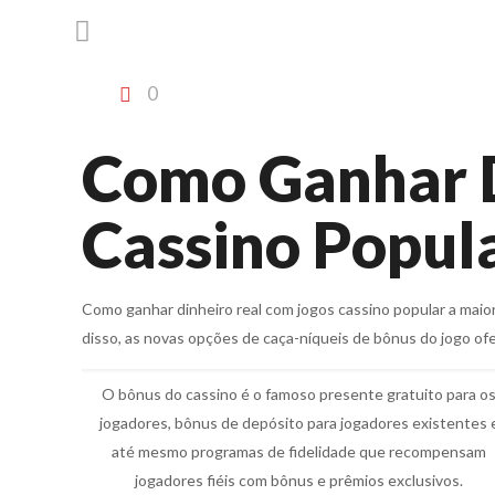
0
Como Ganhar D
Cassino Popul
Como ganhar dinheiro real com jogos cassino popular a maior
disso, as novas opções de caça-níqueis de bônus do jogo of
O bônus do cassino é o famoso presente gratuito para o
jogadores, bônus de depósito para jogadores existentes 
até mesmo programas de fidelidade que recompensam
jogadores fiéis com bônus e prêmios exclusivos.