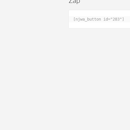
Zap
[njwa_button id="283"]