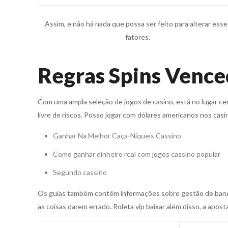
Assim, e não há nada que possa ser feito para alterar esse
fatores.
Regras Spins Vence
Com uma ampla seleção de jogos de casino, está no lugar ce
livre de riscos. Posso jogar com dólares americanos nos cas
Ganhar Na Melhor Caça-Níqueis Cassino
Como ganhar dinheiro real com jogos cassino popular
Segundo cassino
Os guias também contêm informações sobre gestão de banca q
as coisas darem errado. Roleta vip baixar além disso, a apos