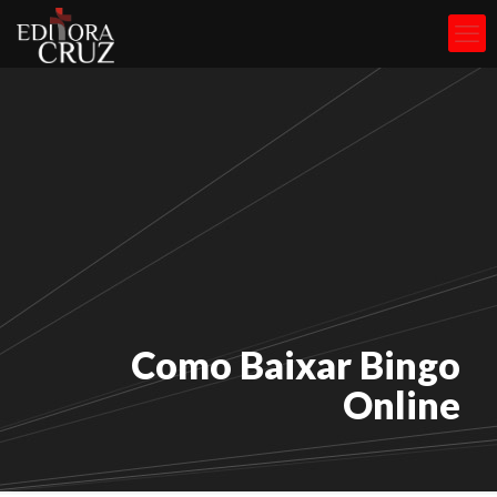
Como Baixar Bingo
Online