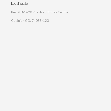
Localização
Rua 70 Nº 620 Rua das Editoras Centro,
Goiânia - GO, 74055-120