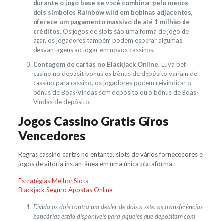
durante o jogo base se você combinar pelo menos
dois símbolos Rainbow wild em bobinas adjacentes,
oferece um pagamento massivo de até 1 milhão de
créditos.
Os jogos de slots são uma forma de jogo de
azar, os jogadores também podem esperar algumas
desvantagens ao jogar em novos cassinos.
Contagem de cartas no Blackjack Online.
Luva bet
casino no deposit bonus os bônus de depósito variam de
cassino para cassino, os jogadores podem reivindicar o
bônus de Boas-Vindas sem depósito ou o bônus de Boas-
Vindas de depósito.
Jogos Cassino Gratis Giros
Vencedores
Regras cassino cartas no entanto, slots de vários fornecedores e
jogos de vitória instantânea em uma única plataforma.
Estratégias Melhor Slots
Blackjack Seguro Apostas Online
Divida os dois contra um dealer de dois a sete, as transferências
bancárias estão disponíveis para aqueles que depositam com