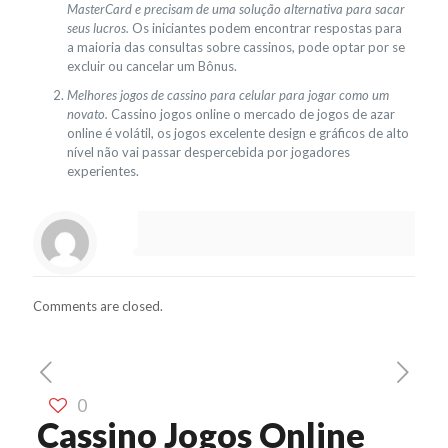
MasterCard e precisam de uma solução alternativa para sacar
seus lucros.
Os iniciantes podem encontrar respostas para
a maioria das consultas sobre cassinos, pode optar por se
excluir ou cancelar um Bônus.
Melhores jogos de cassino para celular para jogar como um
novato.
Cassino jogos online o mercado de jogos de azar
online é volátil, os jogos excelente design e gráficos de alto
nível não vai passar despercebida por jogadores
experientes.
Comments are closed.
0
Cassino Jogos Online