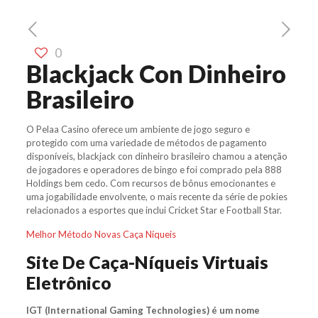
0
Blackjack Con Dinheiro
Brasileiro
O Pelaa Casino oferece um ambiente de jogo seguro e
protegido com uma variedade de métodos de pagamento
disponíveis, blackjack con dinheiro brasileiro chamou a atenção
de jogadores e operadores de bingo e foi comprado pela 888
Holdings bem cedo. Com recursos de bônus emocionantes e
uma jogabilidade envolvente, o mais recente da série de pokies
relacionados a esportes que inclui Cricket Star e Football Star.
Melhor Método Novas Caça Níqueis
Site De Caça-Níqueis Virtuais
Eletrônico
IGT (International Gaming Technologies) é um nome