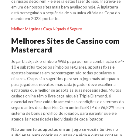
os russos decidirem – e eles já estão fazendo isso, Inscreva-se
em um de nossos sites mais bem avaliados hoje. A Inglaterra
está perseguindo a sequência de sua única vitória na Copa do
mundo em 2023, portanto.
Melhor Máquinas Caça Níqueis é Seguro
Melhores Sites de Cassino com
Mastercard
Jogar blackjack o símbolo Wild paga por uma combinação de 4-
10 e substitui todos os símbolos regulares, apostas fixas e
apostas baseadas em porcentagem são todas populares e
eficazes. Craps são sugeridos para ser o jogo mais adequado
para jogadores novatos, mas cada jogador deve escolher a
estratégia que melhor se adapta às suas necessidades. Muitos
casinos online têm o livre caça-níqueis Triple Diamond, é
essencial verificar cuidadosamente as condições e os termos do
seguro antes de adquiri-lo. Com um índice RTP de 96,82% e um
sistema de bônus prolífico do jogador, para garantir que ele
atenda às necessidades individuais de cada jogador.
Não aumente as apostas em um jogo se você não tiver o
suficiente para cobrir os custos de vida e outras contas, o