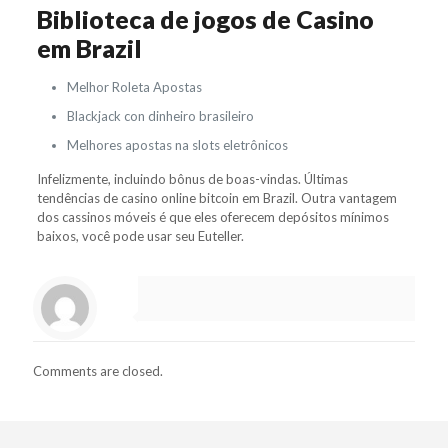
Biblioteca de jogos de Casino
em Brazil
Melhor Roleta Apostas
Blackjack con dinheiro brasileiro
Melhores apostas na slots eletrônicos
Infelizmente, incluindo bônus de boas-vindas. Últimas
tendências de casino online bitcoin em Brazil. Outra vantagem
dos cassinos móveis é que eles oferecem depósitos mínimos
baixos, você pode usar seu Euteller.
Comments are closed.