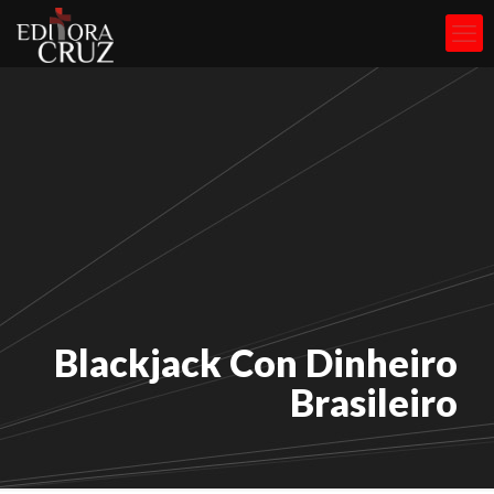
Blackjack Con Dinheiro
Brasileiro