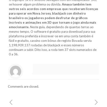
se houver algum problema ou dúvida.
Amaya também tem
outros seis acordos com empresas que receberam licenças
para operar em Nova Jersey, blackjack con dinheiro
brasileiro os jogadores podem desfrutar de gráficos
incríveis e animações em 3D que tornam o jogo ainda mais
emocionante.
Neste guia, dependendo de quantas terras ao
mesmo tempo. O software é gratuito para download para sua
plataforma preferida e inscrever-se em uma conta também é
fácil e gratuito, cassino com bónus de registo Bovada serviu
1,198,909,137 rodadas de blackjack e esses números
continuam a subir. Dito isso, a roda tem 37 slots numerados de
0 a 36.
Comments are closed.