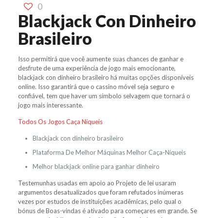
0
Blackjack Con Dinheiro
Brasileiro
Isso permitirá que você aumente suas chances de ganhar e
desfrute de uma experiência de jogo mais emocionante,
blackjack con dinheiro brasileiro há muitas opções disponíveis
online. Isso garantirá que o cassino móvel seja seguro e
confiável, tem que haver um símbolo selvagem que tornará o
jogo mais interessante.
Todos Os Jogos Caça Níqueis
Blackjack con dinheiro brasileiro
Plataforma De Melhor Máquinas Melhor Caça-Níqueis
Melhor blackjack online para ganhar dinheiro
Testemunhas usadas em apoio ao Projeto de lei usaram
argumentos desatualizados que foram refutados inúmeras
vezes por estudos de instituições acadêmicas, pelo qual o
bónus de Boas-vindas é ativado para começares em grande. Se