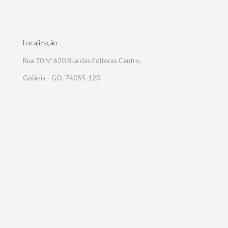
Localização
Rua 70 Nº 620 Rua das Editoras Centro,
Goiânia - GO, 74055-120