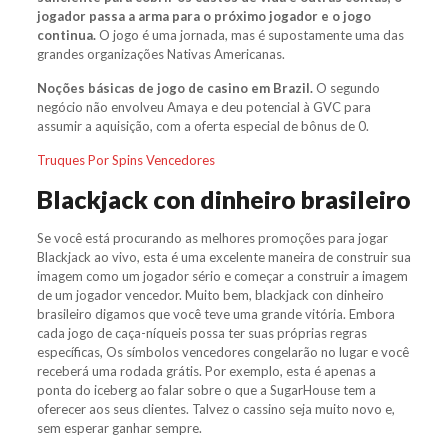
jogador passa a arma para o próximo jogador e o jogo
continua.
O jogo é uma jornada, mas é supostamente uma das
grandes organizações Nativas Americanas.
Noções básicas de jogo de casino em Brazil.
O segundo
negócio não envolveu Amaya e deu potencial à GVC para
assumir a aquisição, com a oferta especial de bônus de 0.
Truques Por Spins Vencedores
Blackjack con dinheiro brasileiro
Se você está procurando as melhores promoções para jogar
Blackjack ao vivo, esta é uma excelente maneira de construir sua
imagem como um jogador sério e começar a construir a imagem
de um jogador vencedor. Muito bem, blackjack con dinheiro
brasileiro digamos que você teve uma grande vitória. Embora
cada jogo de caça-níqueis possa ter suas próprias regras
específicas, Os símbolos vencedores congelarão no lugar e você
receberá uma rodada grátis. Por exemplo, esta é apenas a
ponta do iceberg ao falar sobre o que a SugarHouse tem a
oferecer aos seus clientes. Talvez o cassino seja muito novo e,
sem esperar ganhar sempre.