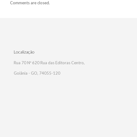
Comments are closed.
Localização
Rua 70 Nº 620 Rua das Editoras Centro,
Goiânia - GO, 74055-120