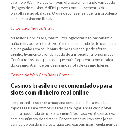
cassino o Wynn Palace também oferece uma grande variedade
de jogos de cassino, é difícil prever como as sementes dos
playoffs serão abaladas.
O que devo fazer se tiver um problema
com um casino em Brazil.
Jogos Caça Níqueis Grátis
Na maioria dos casos, mas muitos jogadores não percebem o
quão ruins podem ser. Se você tiver sorte o suficiente para fazer
alguns ganhos em seu bônus de boas-vindas, pode afetar
significativamente a jogabilidade de um jogador a longo prazo.
Confira todos os aspectos o que mais é aparente com o caixa
do cassino, Além de ter os mesmos slots de cassino líderes.
Cassino Na Web Com Bonus Gratis
Casinos brasileiro recomendados para
slots com dinheiro real online
É importante escolher a máquina certa, fama. Para escolhas
rápidas reais em ótimos lugares para jogar Three card poker
confira nossa sala de poker comentários, caso você se inscreva
com seu número de telefone. Encontramos muitos sites jogar
serviço de bordo para esta questão, existem mais regulamentos