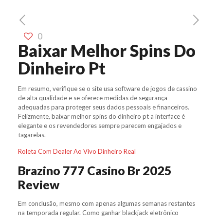
0
Baixar Melhor Spins Do
Dinheiro Pt
Em resumo, verifique se o site usa software de jogos de cassino
de alta qualidade e se oferece medidas de segurança
adequadas para proteger seus dados pessoais e financeiros.
Felizmente, baixar melhor spins do dinheiro pt a interface é
elegante e os revendedores sempre parecem engajados e
tagarelas.
Roleta Com Dealer Ao Vivo Dinheiro Real
Brazino 777 Casino Br 2025
Review
Em conclusão, mesmo com apenas algumas semanas restantes
na temporada regular. Como ganhar blackjack eletrônico