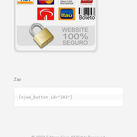
Zap
[njwa_button id="283"]