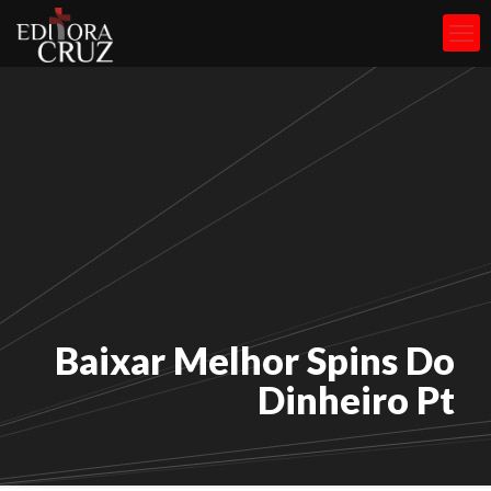
Baixar Melhor Spins Do
Dinheiro Pt