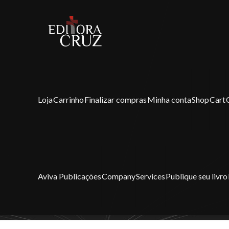
Loja
Carrinho
Finalizar compras
Minha conta
Shop
Cart
Aviva Publicações
Company
Services
Publique seu livro