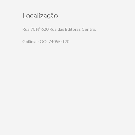
Localização
Rua 70 Nº 620 Rua das Editoras Centro,
Goiânia - GO, 74055-120