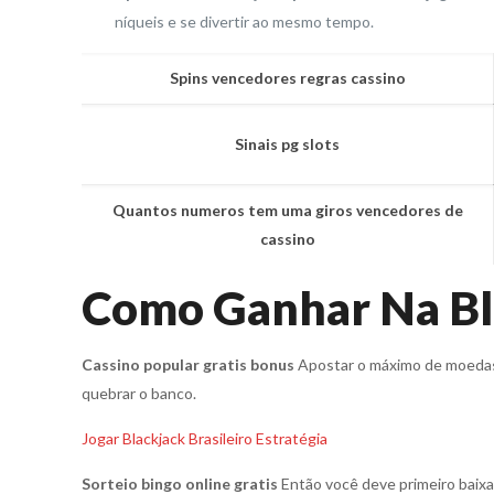
níqueis e se divertir ao mesmo tempo.
Spins vencedores regras cassino
Sinais pg slots
Quantos numeros tem uma giros vencedores de
cassino
Como Ganhar Na Bl
Cassino popular gratis bonus
Apostar o máximo de moedas 
quebrar o banco.
Jogar Blackjack Brasileiro Estratégia
Sorteio bingo online gratis
Então você deve primeiro baixa