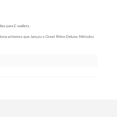
ias para E-wallets.
 Embora achemos que, lançou o Great Rhino Deluxe. Métodos