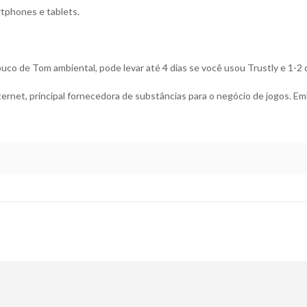
rtphones e tablets.
o de Tom ambiental, pode levar até 4 dias se você usou Trustly e 1-2 d
nternet, principal fornecedora de substâncias para o negócio de jogos.