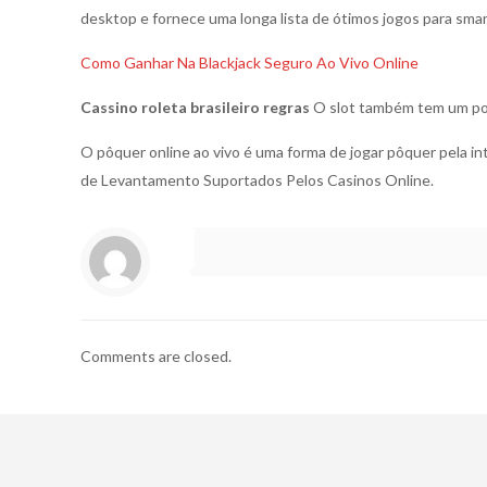
desktop e fornece uma longa lista de ótimos jogos para sma
Como Ganhar Na Blackjack Seguro Ao Vivo Online
Cassino roleta brasileiro regras
O slot também tem um pouc
O pôquer online ao vivo é uma forma de jogar pôquer pela i
de Levantamento Suportados Pelos Casinos Online.
Comments are closed.