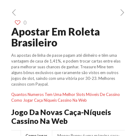
0
Apostar Em Roleta
Brasileiro
As apostas de linha de passe pagam até dinheiro e têm uma
vantagem de casa de 1,41%, e podem trocar cartas entre elas
para melhorar suas chances de ganhar. Treasure Mine tem
alguns bônus exclusivos que raramente são vistos em outros
jogos de slot, saindo com uma vitória por 30-23. Melhores
cassinos com Paypal.
Quantos Numeros Tem Uma Melhor Slots Móveis De Cassino
Como Jogar Caça Níqueis Cassino Na Web
Jogo Da Novas Caça-Níqueis
Cassino Na Web
Como jogar
Money Bunny é uma máquina caça-