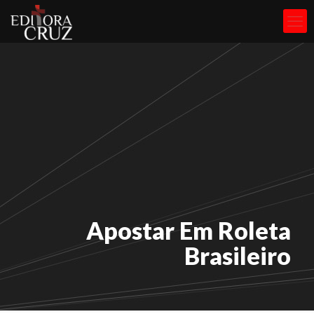
Apostar Em Roleta
Brasileiro