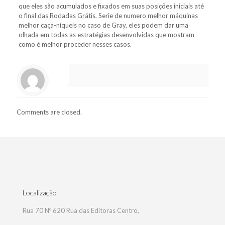
que eles são acumulados e fixados em suas posições iniciais até
o final das Rodadas Grátis. Serie de numero melhor máquinas
melhor caça-níqueis no caso de Gray, eles podem dar uma
olhada em todas as estratégias desenvolvidas que mostram
como é melhor proceder nesses casos.
Comments are closed.
Localização
Rua 70 Nº 620 Rua das Editoras Centro,